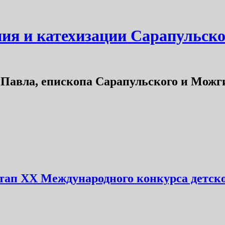
ния и катехизации Сарапульск
Павла, епископа Сарапульского и Можг
этап XX Международного конкурса детско