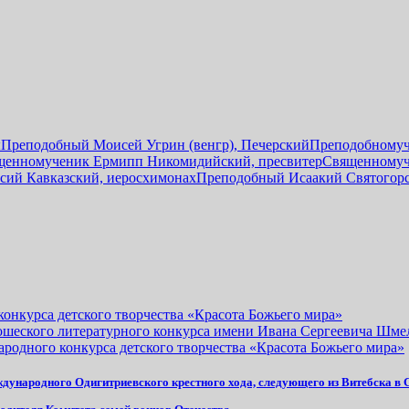
ы
Преподобный Моисей Угрин (венгр), Печерский
Преподобномуч
щенномученик Ермипп Никомидийский, пресвитер
Священномуч
сий Кавказский, иеросхимонах
Преподобный Исаакий Святогор
онкурса детского творчества «Красота Божьего мира»
ошеского литературного конкурса имени Ивана Сергеевича Шме
родного конкурса детского творчества «Красота Божьего мира»
ждународного Одигитриевского крестного хода, следующего из Витебска в