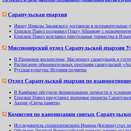
Состоялась встреча директора Патриаршей гуманитарной миссии и руков
Сарапульская епархия
Икону Николы Закамского доставили в исправительные 
Епископ Павел поздравил Ольгу Абрамову с назначением
Епископ Павел возглавил престольные торжества в Ильи
Миссионерский отдел Сарапульской епархии 
В Прощеное воскресенье, Масленицу сарапульцев и гос
Расписание образовательных программ сарапульской «Ака
Русская культура: История подмены
Отдел Сарапульской епархии по взаимоотнош
В Камбарке обсудили формирование личности в условия
Епископ Павел представил значимые проекты Сарапульс
Акция «Свеча памяти»
Комиссия по канонизации святых Сарапульско
Исследователь схиархиепископа Иоанна (Килина) стал л
Объявлен Десятый Всероссийский конкурс научно-иссле