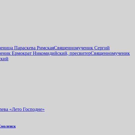
еница Параскева Римская
Священномученик Сергий
еник Ермократ Никомидийский, пресвитер
Священномученик
ский
лева «Лето Господне»
 Смоленск