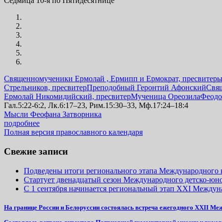
Седмица 10-я по Пятидесятнице
Священномученики Ермолай , Ермипп и Ермократ, пресвитер
Стрельников, пресвитер
Преподобный Геронтий Афонский
Свя
Ермолай Никомидийский, пресвитер
Мученица Ореозила
Феодо
Гал.5:22-6:2, Лк.6:17–23, Рим.15:30–33, Мф.17:24–18:4
Мысли Феофана Затворника
подробнее
Полная версия православного календаря
Свежие записи
Подведены итоги регионального этапа Международного к
Стартует двенадцатый сезон Международного детско-юн
С 1 сентября начинается региональный этап XXI Междуна
На границе России и Белоруссии состоялась встреча ежегодного XXII Ме