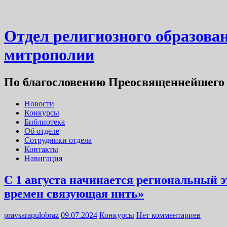
Отдел религиозного образова
митрополии
По благословению Преосвященнейшего 
Новости
Конкурсы
Библиотека
Об отделе
Сотрудники отдела
Контакты
Навигация
С 1 августа начинается региональный 
времен связующая нить»
pravsarapulobraz
09.07.2024
Конкурсы
Нет комментариев