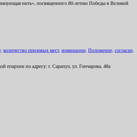
 связующая нить», посвященного 80-летию Победы в Великой
е,
количество призовых мест,
номинации,
Положение,
согласие,
епархии по адресу: г. Сарапул, ул. Гончарова, 48а