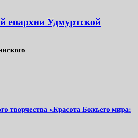
ой епархии Удмуртской
инского
го творчества «Красота Божьего мира: