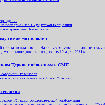
одителя Комитета семей воинов Отечества
учреждения
 на пост врио Главы Удмуртской Республики
нском храме села Новогорское
Удмуртской митрополии
тей города приглашают на Народную экскурсию по адаптивному
демии волонтеров» на воскресенье, 10 марта 2024 г.
ениям Церкви с обществом и СМИ
х современных вызовов
кой епархии на совещании у Главы Удмуртии
й епархии
ауреатом IX Градоисследовательской конференции
довательских работ учащихся средних учебных заведений «Юны